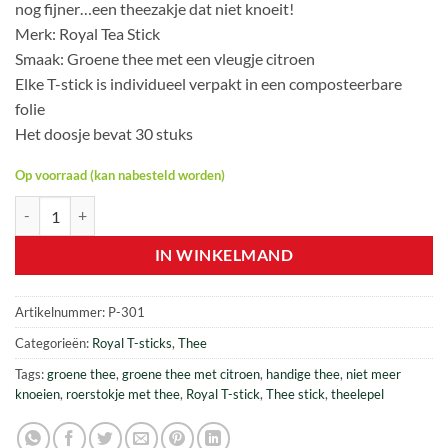
nog fijner…een theezakje dat niet knoeit!
Merk: Royal Tea Stick
Smaak: Groene thee met een vleugje citroen
Elke T-stick is individueel verpakt in een composteerbare
folie
Het doosje bevat 30 stuks
Op voorraad (kan nabesteld worden)
Royal T-stick – Groene thee met citroen – 30 stuks aantal
IN WINKELMAND
Artikelnummer:
P-301
Categorieën:
Royal T-sticks
,
Thee
Tags:
groene thee
,
groene thee met citroen
,
handige thee
,
niet meer
knoeien
,
roerstokje met thee
,
Royal T-stick
,
Thee stick
,
theelepel