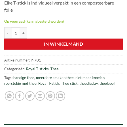
Elke T-stick is individueel verpakt in een composteerbare
folie
Op voorraad (kan nabesteld worden)
Display groot met 72 T-sticks in diverse smaken – Royal T-stick aantal
IN WINKELMAND
Artikelnummer:
P-701
Categorieën:
Royal T-sticks
,
Thee
Tags:
handige thee
,
meerdere smaken thee
,
niet meer knoeien
,
roerstokje met thee
,
Royal T-stick
,
Thee stick
,
theedisplay
,
theelepel