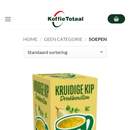
Ga
naar
inhoud
HOME
/
GEEN CATEGORIE
/
SOEPEN