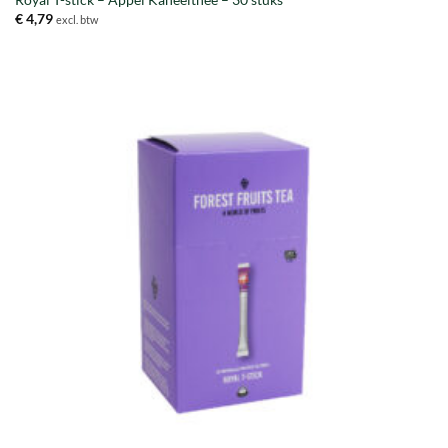
Royal T-stick – Appel Kaneelthee – 30 stuks
€
4,79
excl. btw