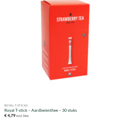
ROYAL T-STICKS
Royal T-stick – Aardbeienthee – 30 stuks
€
4,79
excl. btw