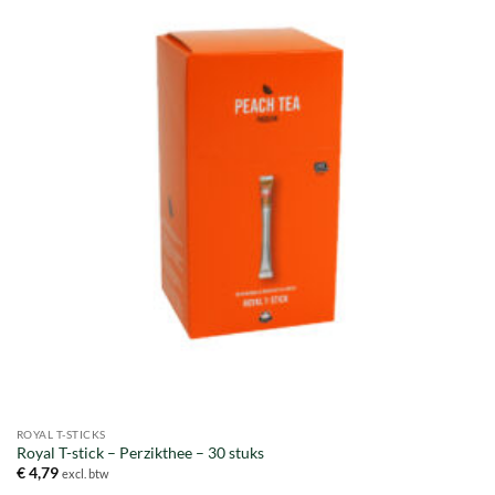
ROYAL T-STICKS
Royal T-stick – Perzikthee – 30 stuks
€
4,79
excl. btw