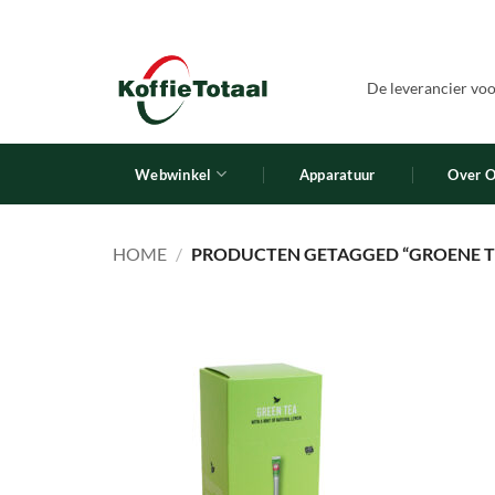
Ga
naar
inhoud
De leverancier voor
Webwinkel
Apparatuur
Over 
HOME
/
PRODUCTEN GETAGGED “GROENE T