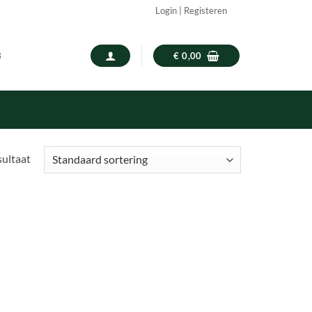
Login | Registeren
3
€
0,00
sultaat