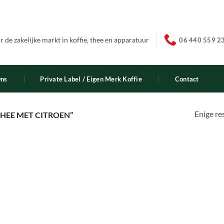
 de zakelijke markt in koffie, thee en apparatuur
06 440 559 2
Ons
Private Label / Eigen Merk Koffie
Contact
Enige re
HEE MET CITROEN”