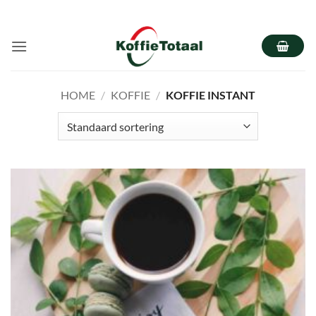
Ga
naar
inhoud
HOME
/
KOFFIE
/
KOFFIE INSTANT