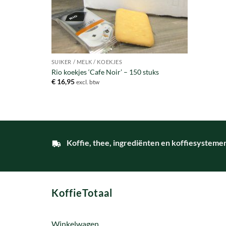
SUIKER / MELK / KOEKJES
Rio koekjes ‘Cafe Noir’ – 150 stuks
€
16,95
excl. btw
Koffie, thee, ingrediënten en koffiesysteme
KoffieTotaal
Winkelwagen