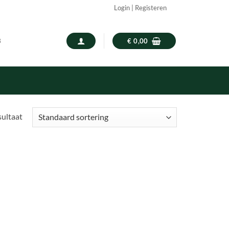
Login | Registeren
3
€
0,00
sultaat