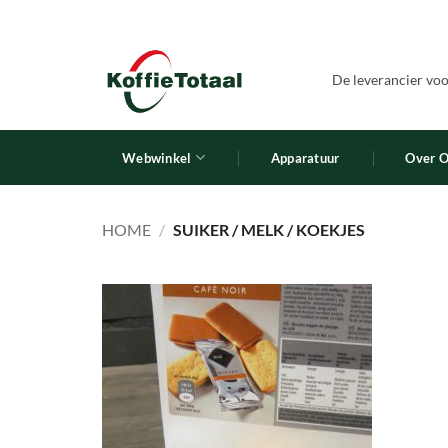
Ga
naar
inhoud
De leverancier voor
Webwinkel
Apparatuur
Over 
HOME
/
SUIKER / MELK / KOEKJES