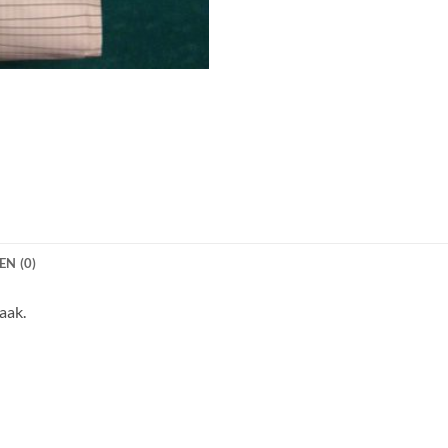
N (0)
aak.