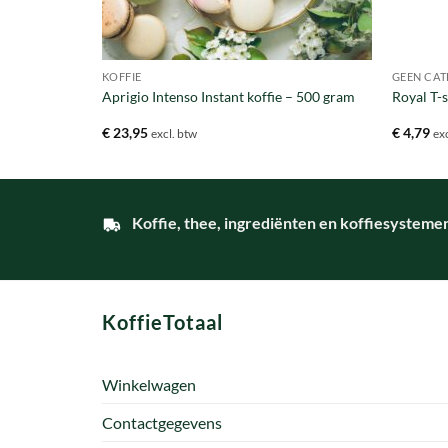
KOFFIE
GEEN CAT
– 21 zakjes
Aprigio Intenso Instant koffie – 500 gram
Royal T-s
€
23,95
€
4,79
excl. btw
ex
Koffie, thee, ingrediënten en koffiesysteme
KoffieTotaal
Winkelwagen
Contactgegevens