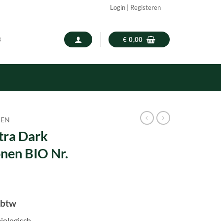
Login | Registeren
3
€
0,00
NEN
tra Dark
nen BIO Nr.
lijke
dige
. btw
s
iologisch