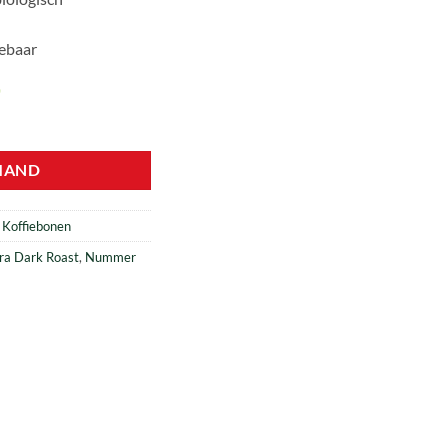
,25.
lebaar
)
Espressobonen BIO Nr. 40 – 1 kg aantal
MAND
,
Koffiebonen
ra Dark Roast
,
Nummer