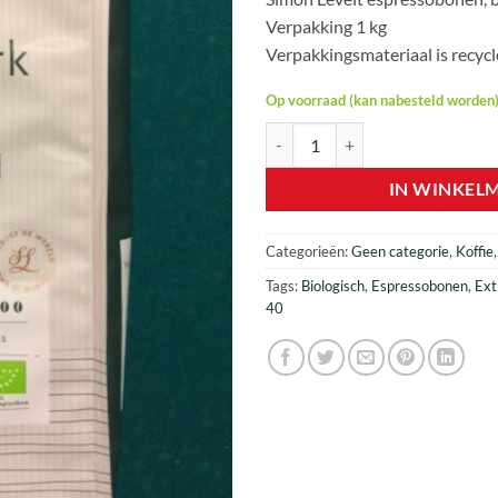
was:
is:
Verpakking 1 kg
€ 28,90.
€ 22
Verpakkingsmateriaal is recyc
Op voorraad (kan nabesteld worden
Simon Levelt – Extra Dark Roast 
IN WINKEL
Categorieën:
Geen categorie
,
Koffie
Tags:
Biologisch
,
Espressobonen
,
Ext
40