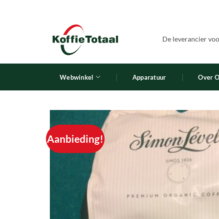
Ga
naar
inhoud
De leverancier voor
Webwinkel
Apparatuur
Over 
Aanbieding!