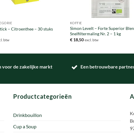
EGORIE
KOFFIE
Simon Levelt – Forte Superior Ble
tick – Citroenthee – 30 stuks
Snelfiltermaling Nr. 2 – 1 kg
€
18,50
cl. btw
excl. btw
n voor de zakelijke markt
Een betrouwbare partner 
Productcategorieën
A
Ko
Drinkbouillon
B
Cup a Soup
9