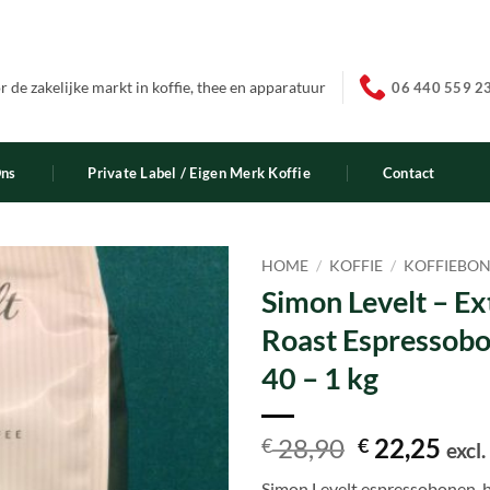
 de zakelijke markt in koffie, thee en apparatuur
06 440 559 2
Ons
Private Label / Eigen Merk Koffie
Contact
HOME
/
KOFFIE
/
KOFFIEBO
Simon Levelt – Ex
Roast Espressobo
40 – 1 kg
Oorspronke
Hui
28,90
22,25
€
€
excl
prijs
prij
Simon Levelt espressobonen, b