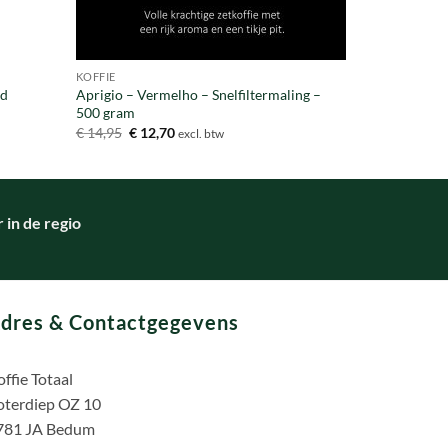
KOFFIE
nd
Aprigio – Vermelho – Snelfiltermaling –
500 gram
Oorspronkelijke
Huidige
€
14,95
€
12,70
excl. btw
prijs
prijs
was:
is:
€ 14,95.
€ 12,70.
in de regio
dres & Contactgegevens
ffie Totaal
oterdiep OZ 10
781 JA Bedum