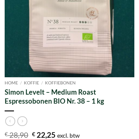
HOME
/
KOFFIE
/
KOFFIEBONEN
Simon Levelt – Medium Roast
Espressobonen BIO Nr. 38 – 1 kg
Oorspronkelijke
Huidige
28,90
22,25
€
€
excl. btw