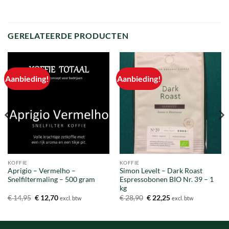
GERELATEERDE PRODUCTEN
Aanbieding!
Aanbieding!
KOFFIE
KOFFIE
Aprigio – Vermelho –
Simon Levelt – Dark Roast
Snelfiltermaling – 500 gram
Espressobonen BIO Nr. 39 – 1
kg
Oorspronkelijke
Huidige
Oorspronkelijke
Huidige
€
14,95
€
12,70
€
28,90
€
22,25
excl. btw
excl. btw
prijs
prijs
prijs
prijs
was:
is:
was:
is:
€ 14,95.
€ 12,70.
€ 28,90.
€ 22,25.