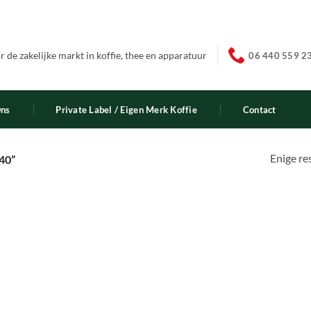
 de zakelijke markt in koffie, thee en apparatuur
06 440 559 2
Ons
Private Label / Eigen Merk Koffie
Contact
Enige re
40”