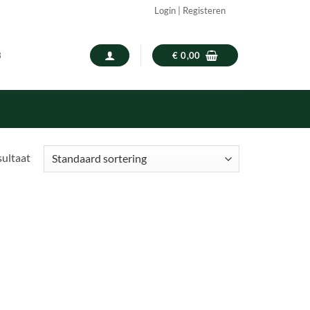
Login | Registeren
3
€
0,00
sultaat