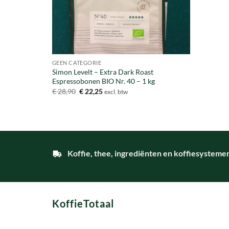
GEEN CATEGORIE
Simon Levelt – Extra Dark Roast
Espressobonen BIO Nr. 40 – 1 kg
Oorspronkelijke
Huidige
€
28,90
€
22,25
excl. btw
prijs
prijs
was:
is:
€ 28,90.
€ 22,25.
Koffie, thee, ingrediënten en koffiesysteme
KoffieTotaal