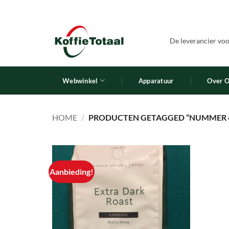
Ga
naar
inhoud
De leverancier voor
Webwinkel
Apparatuur
Over 
HOME
/
PRODUCTEN GETAGGED “NUMMER 
Aanbieding!