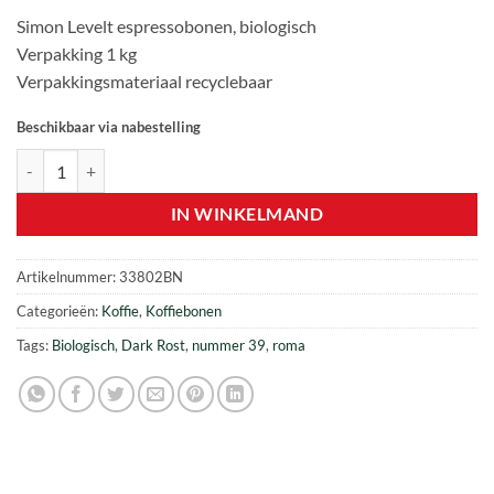
prijs
prijs
Simon Levelt espressobonen, biologisch
was:
is:
Verpakking 1 kg
€ 28,90.
€ 22,25.
Verpakkingsmateriaal recyclebaar
Beschikbaar via nabestelling
Simon Levelt – Dark Roast Espressobonen BIO Nr. 39 – 1 kg aantal
IN WINKELMAND
Artikelnummer:
33802BN
Categorieën:
Koffie
,
Koffiebonen
Tags:
Biologisch
,
Dark Rost
,
nummer 39
,
roma