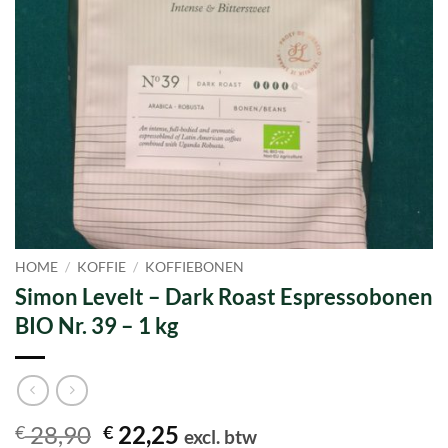
HOME
/
KOFFIE
/
KOFFIEBONEN
Simon Levelt – Dark Roast Espressobonen
BIO Nr. 39 – 1 kg
Oorspronkelijke
Huidige
28,90
22,25
€
€
excl. btw