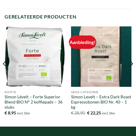
GERELATEERDE PRODUCTEN
Aanbieding!
KOFFIE
GEEN CATEGORIE
Simon Lévelt – Forte Superior
Simon Levelt – Extra Dark Roast
Blend BIO N° 2 koffiepads – 36
Espressobonen BIO Nr. 40 – 1
stuks
kg
Oorspronkelijke
Huidige
€
8,95
€
28,90
€
22,25
excl. btw
excl. btw
prijs
prijs
was:
is:
€ 28,90.
€ 22,25.