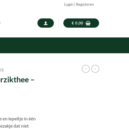
Login | Registeren
3
€
0,00
KS
erzikthee –
 en lepeltje in één
ezakje dat niet