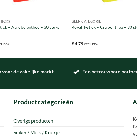
STICKS
GEEN CATEGORIE
stick – Aardbeienthee – 30 stuks
Royal T-stick – Citroenthee – 30 s
€
4,79
cl. btw
excl. btw
n voor de zakelijke markt
Een betrouwbare partner 
Productcategorieën
A
Ko
Overige producten
B
Suiker / Melk / Koekjes
9