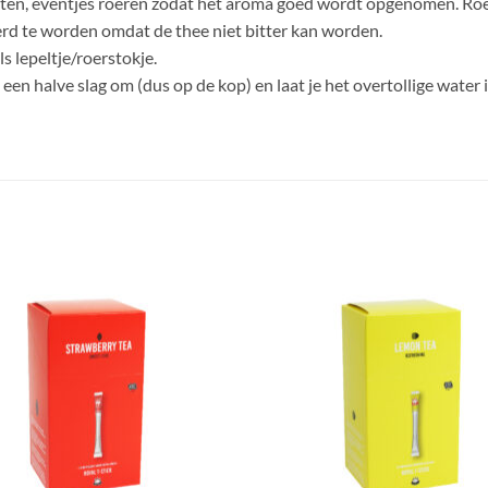
etten, eventjes roeren zodat het aroma goed wordt opgenomen. Roer
jderd te worden omdat de thee niet bitter kan worden.
ls lepeltje/roerstokje.
e een halve slag om (dus op de kop) en laat je het overtollige water