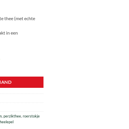
te thee (met echte
akt in een
)
uks aantal
MAND
n
,
perzikthee
,
roerstokje
heelepel