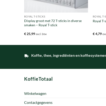
ROYAL T-STICKS
ROYAL T-
Display groot met 72 T-sticks in diverse
ee – 30 stuks
Royal T-
smaken – Royal T-stick
€
25,99
€
4,79
excl. btw
ex
Koffie, thee, ingrediënten en koffiesysteme
KoffieTotaal
Winkelwagen
Contactgegevens