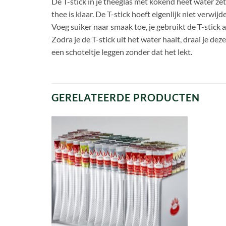
De T-stick in je theeglas met kokend heet water z
thee is klaar. De T-stick hoeft eigenlijk niet verwi
Voeg suiker naar smaak toe, je gebruikt de T-stick a
Zodra je de T-stick uit het water haalt, draai je dez
een schoteltje leggen zonder dat het lekt.
GERELATEERDE PRODUCTEN