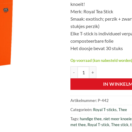
knoeit!
Merk: Royal Tea Stick
Smaak: exotisch; perzik + zwar
stukjes perzik)
Elke T-stick is individueel verp
composteerbare folie
Het doosje bevat 30 stuks
Op voorraad (kan nabesteld worden
Royal T-stick – Perzikthee – 30 st
IN WINKEL
Artikelnummer:
P-442
Categorieën:
Royal T-sticks
,
Thee
Tags:
handige thee
,
niet meer knoeie
met thee
,
Royal T-stick
,
Thee stick
,
t