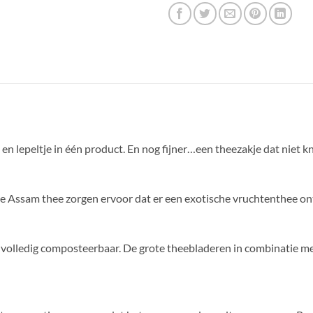
n lepeltje in één product. En nog fijner…een theezakje dat niet kn
te Assam thee zorgen ervoor dat er een exotische vruchtenthee ont
n volledig composteerbaar. De grote theebladeren in combinatie m