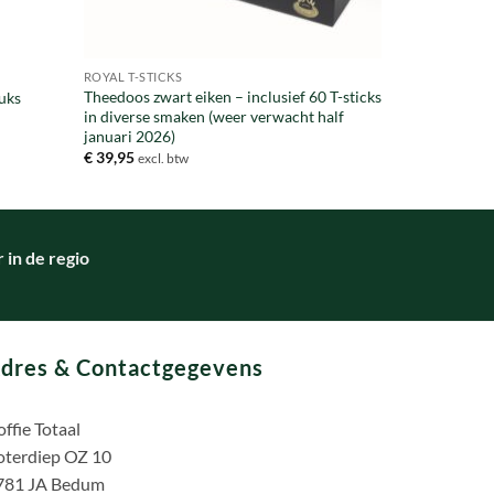
ROYAL T-STICKS
Theedoos zwart eiken – inclusief 60 T-sticks
tuks
in diverse smaken (weer verwacht half
januari 2026)
€
39,95
excl. btw
in de regio
dres & Contactgegevens
ffie Totaal
oterdiep OZ 10
781 JA Bedum