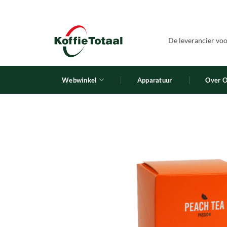
Ga
naar
inhoud
De leverancier voor
Webwinkel
Apparatuur
Over 