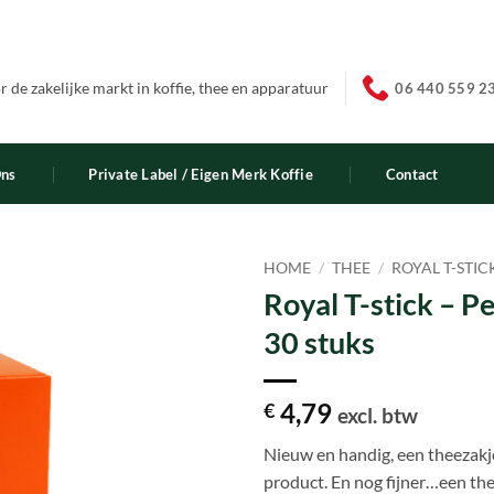
 de zakelijke markt in koffie, thee en apparatuur
06 440 559 2
Ons
Private Label / Eigen Merk Koffie
Contact
HOME
/
THEE
/
ROYAL T-STIC
Royal T-stick – P
30 stuks
4,79
€
excl. btw
Nieuw en handig, een theezakje
product. En nog fijner…een the