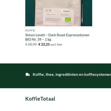
KOFFIE
Simon Levelt – Dark Roast Espressobonen
BIO Nr. 39 – 1 kg
Oorspronkelijke
Huidige
€
28,90
€
22,25
excl. btw
prijs
prijs
was:
is:
€ 28,90.
€ 22,25.
Koffie, thee, ingrediënten en koffiesysteme
KoffieTotaal