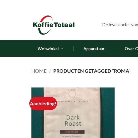
Ga
naar
inhoud
De leverancier voor
Webwinkel
Apparatuur
Over 
HOME
/
PRODUCTEN GETAGGED “ROMA”
Aanbieding!