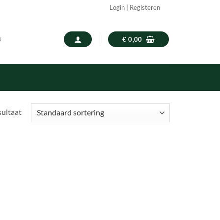
Login | Registeren
3
€
0,00
sultaat