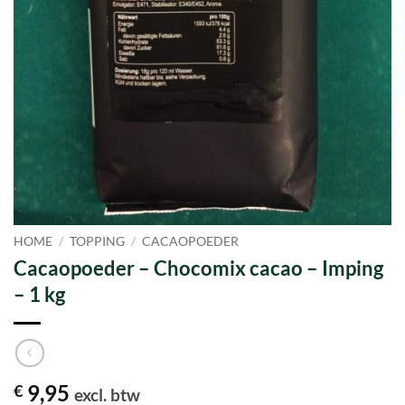
HOME
/
TOPPING
/
CACAOPOEDER
Cacaopoeder – Chocomix cacao – Imping
– 1 kg
9,95
€
excl. btw