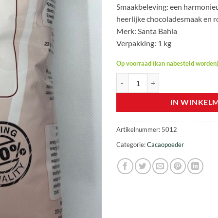
Smaakbeleving: e
en harmonieu
heerlijke chocoladesmaak en r
Merk: Santa Bahia
Verpakking: 1 kg
Op voorraad (kan nabesteld worden
Cacaopoeder - Choco Seven - Santa
IN WINKEL
Artikelnummer:
5012
Categorie:
Cacaopoeder