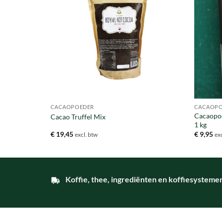
CACAOPOEDER
CACAOPO
Cacaopoe
Cacao Truffel Mix
1 kg
€
19,45
€
9,95
excl. btw
ex
Koffie, thee, ingrediënten en koffiesysteme