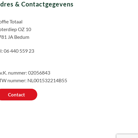
dres & Contactgegevens
ffie Totaal
oterdiep OZ 10
781 JA Bedum
l: 06 440 559 23
.v.K. nummer: 02056843
TW nummer: NL001532214B55
Contact