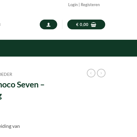
Login | Registeren
3
€
0,00
OEDER
hoco Seven –
g
iding van