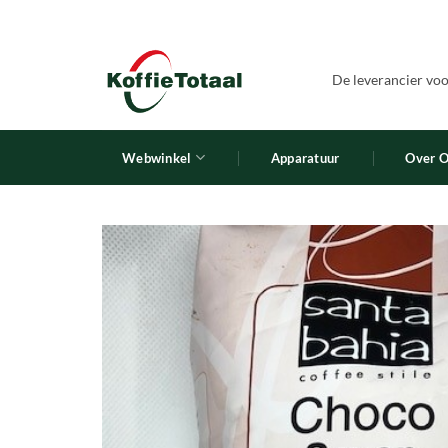
Ga
naar
inhoud
De leverancier voor
Webwinkel
Apparatuur
Over 