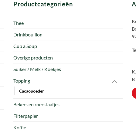
Productcategorieën
A
Ko
Thee
B
Drinkbouillon
9
Cup a Soup
Te
Overige producten
Suiker / Melk / Koekjes
K
B
Topping
Cacaopoeder
Bekers en roerstaafjes
Filterpapier
Koffie