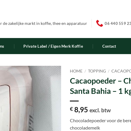
 de zakelijke markt in koffie, thee en apparatuur
06 440 559 2
Ons
Private Label / Eigen Merk Koffie
Contact
HOME
/
TOPPING
/
CACAOP
Cacaopoeder – C
Santa Bahia – 1 k
8,95
€
excl. btw
Chocoladepoeder voor de bere
chocolademelk