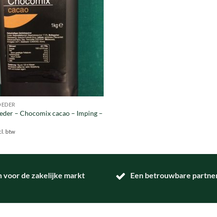
EDER
der – Chocomix cacao – Imping –
cl. btw
n voor de zakelijke markt
Een betrouwbare partner 