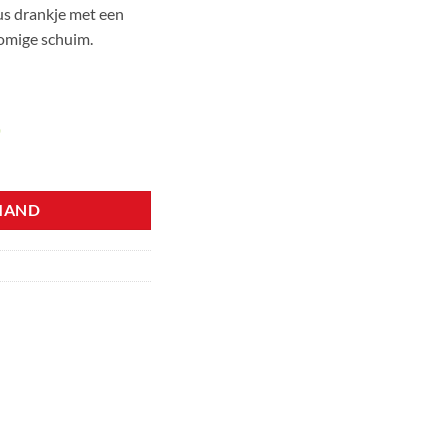
s drankje met een
omige schuim.
)
 Bahia - 1 kg aantal
MAND