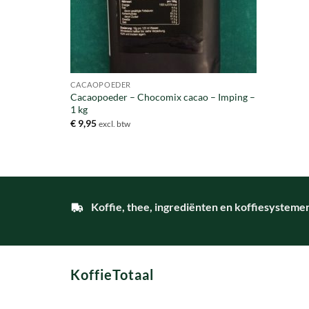
CACAOPOEDER
Cacaopoeder – Chocomix cacao – Imping –
1 kg
€
9,95
excl. btw
Koffie, thee, ingrediënten en koffiesysteme
KoffieTotaal