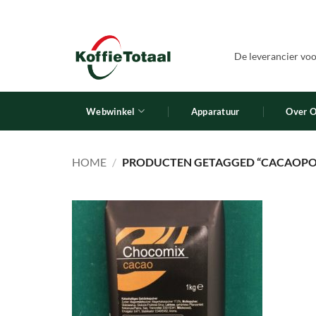
Ga
naar
inhoud
De leverancier voor
Webwinkel
Apparatuur
Over 
HOME
/
PRODUCTEN GETAGGED “CACAOPO