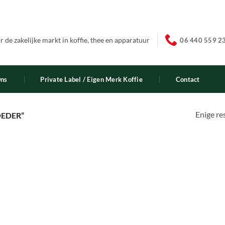
 de zakelijke markt in koffie, thee en apparatuur
06 440 559 2
Ons
Private Label / Eigen Merk Koffie
Contact
Enige re
EDER”