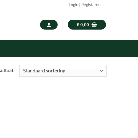
Login | Registeren
3
€
0,00
sultaat