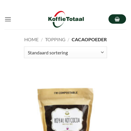
Ga
naar
inhoud
HOME
/
TOPPING
/
CACAOPOEDER