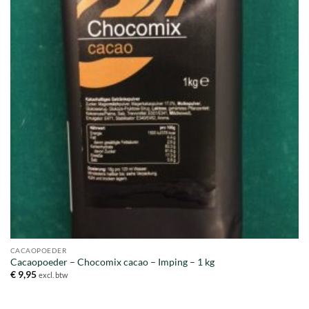
CACAOPOEDER
Cacaopoeder – Chocomix cacao – Imping – 1 kg
€
9,95
excl. btw