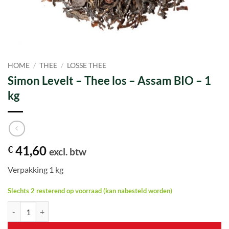
HOME
/
THEE
/
LOSSE THEE
Simon Levelt – Thee los – Assam BIO – 1
kg
41,60
€
excl. btw
Verpakking 1 kg
Slechts 2 resterend op voorraad (kan nabesteld worden)
Simon Levelt - Thee los - Assam BIO - 1 kg aantal