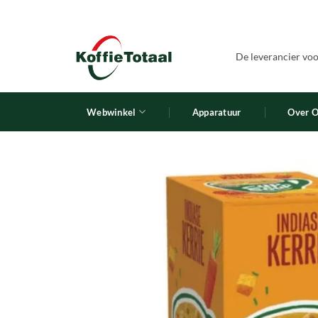
Ga
naar
inhoud
De leverancier voor
Webwinkel
Apparatuur
Over 