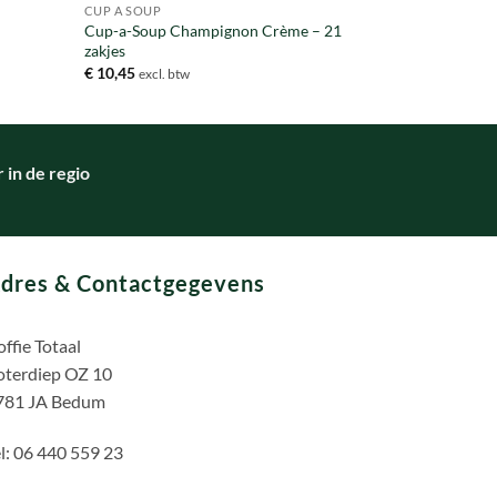
CUP A SOUP
Cup-a-Soup Champignon Crème – 21
zakjes
€
10,45
excl. btw
in de regio
dres & Contactgegevens
ffie Totaal
oterdiep OZ 10
781 JA Bedum
l: 06 440 559 23