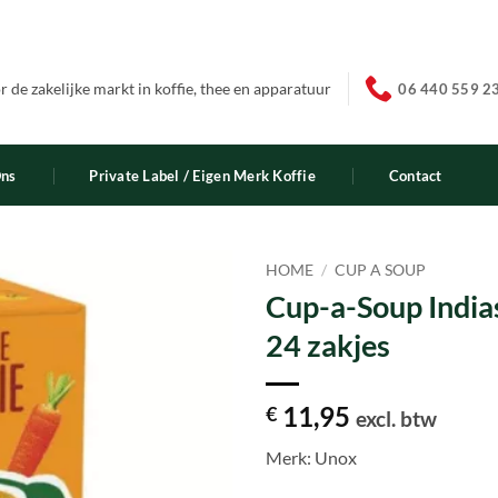
 de zakelijke markt in koffie, thee en apparatuur
06 440 559 2
Ons
Private Label / Eigen Merk Koffie
Contact
HOME
/
CUP A SOUP
Cup-a-Soup Indias
24 zakjes
11,95
€
excl. btw
Merk: Unox