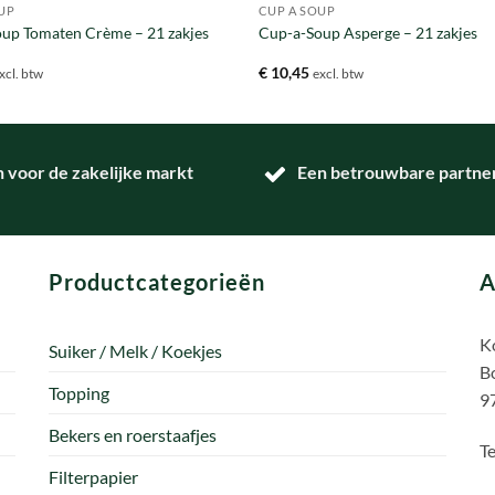
UP
CUP A SOUP
up Tomaten Crème – 21 zakjes
Cup-a-Soup Asperge – 21 zakjes
€
10,45
xcl. btw
excl. btw
n voor de zakelijke markt
Een betrouwbare partner 
Productcategorieën
A
Ko
Suiker / Melk / Koekjes
B
Topping
9
Bekers en roerstaafjes
Te
Filterpapier