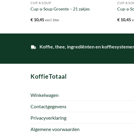
CUP A SOUP
CUP A SO
kjes
Cup-a-Soup Groente – 21 zakjes
Cup-a-So
€
10,45
€
10,45
excl. btw
e
Koffie, thee, ingrediënten en koffiesysteme
KoffieTotaal
Winkelwagen
Contactgegevens
Privacyverklaring
Algemene voorwaarden