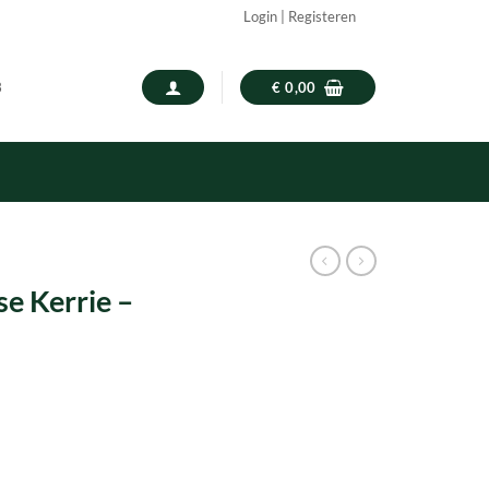
Login | Registeren
3
€
0,00
e Kerrie –