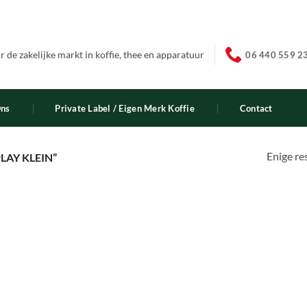
 de zakelijke markt in koffie, thee en apparatuur
06 440 559 2
Ons
Private Label / Eigen Merk Koffie
Contact
Enige re
AY KLEIN”