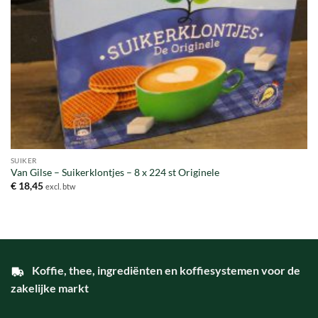
SUIKER
Van Gilse – Suikerklontjes – 8 x 224 st Originele
€
18,45
excl. btw
Koffie, thee, ingrediënten en koffiesystemen voor de
zakelijke markt