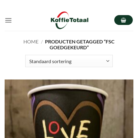
Ga
naar
inhoud
HOME
/
PRODUCTEN GETAGGED “FSC
GOEDGEKEURD”