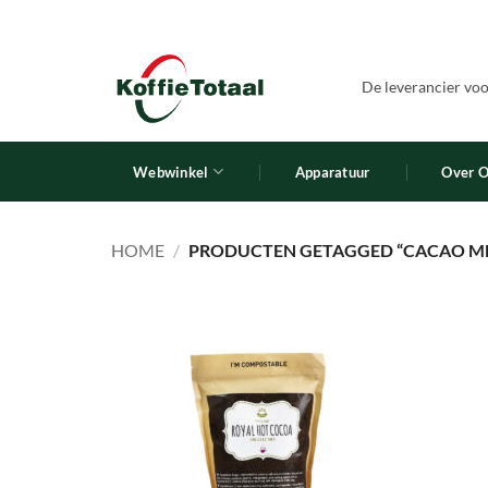
Ga
naar
inhoud
De leverancier voor
Webwinkel
Apparatuur
Over 
HOME
/
PRODUCTEN GETAGGED “CACAO ME