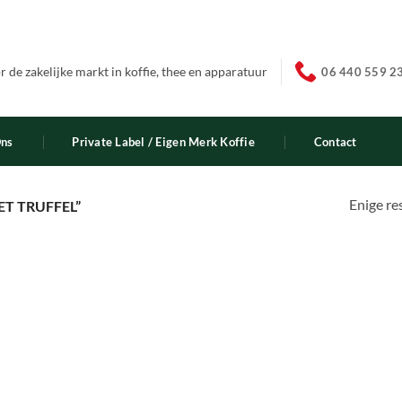
 de zakelijke markt in koffie, thee en apparatuur
06 440 559 2
Ons
Private Label / Eigen Merk Koffie
Contact
Enige re
T TRUFFEL”