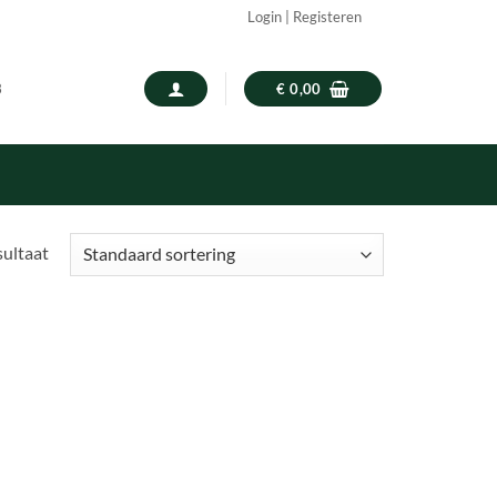
Login | Registeren
3
€
0,00
sultaat