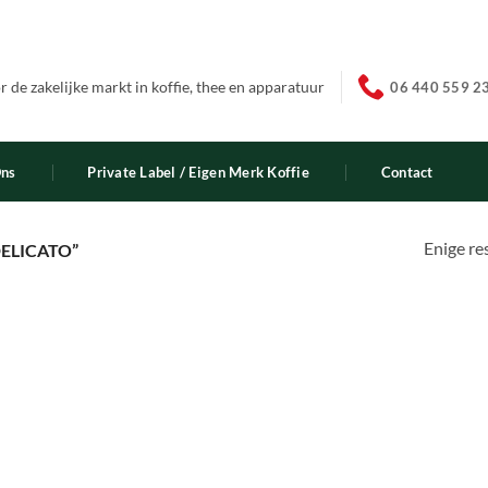
 de zakelijke markt in koffie, thee en apparatuur
06 440 559 2
Ons
Private Label / Eigen Merk Koffie
Contact
Enige re
ELICATO”