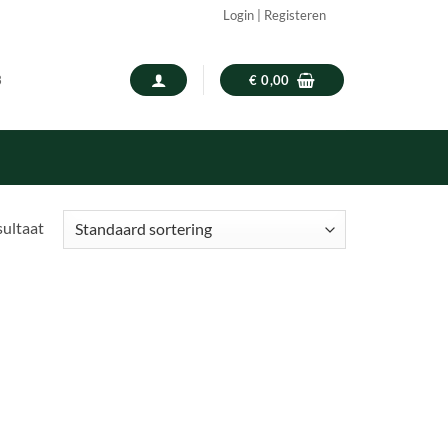
Login | Registeren
3
€
0,00
sultaat