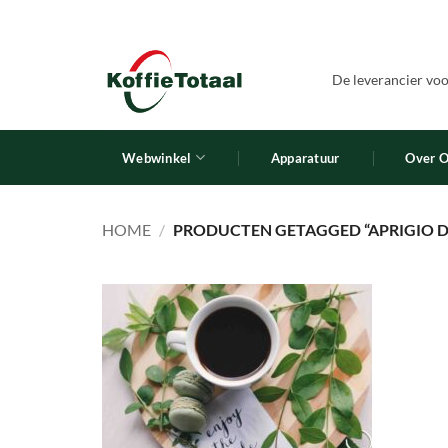
Ga
naar
inhoud
De leverancier voor
Webwinkel
Apparatuur
Over 
HOME
/
PRODUCTEN GETAGGED “APRIGIO D